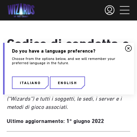
Codice di condotta e
Do you have a language preference?
linee guida della
Choose from the options below, and we will remember your
preferred language in the future.
community
per i partecipanti, i giocatori e i proprietari di sedi
ITALIANO
ENGLISH
per qualsiasi gioco di Wizards of the Coast
(“Wizards”) e tutti i soggetti, le sedi, i server e i
metodi di gioco associati.
Ultimo aggiornamento: 1° giugno 2022