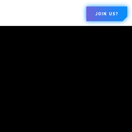
JOIN US?
MARCHI
AZIENDA
LEGALE
Dungeons &
Informazioni
Termini Di
Dragons
Utilizzo
Opportunità Di
Duel Masters
Lavoro
Codice Di