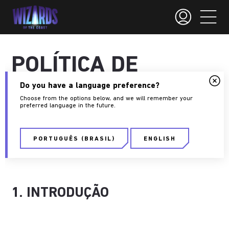
POLÍTICA DE
PRIVACIDADE
Do you have a language preference?
Choose from the options below, and we will remember your
preferred language in the future.
Última atualização: 15 de fevereiro de 2023.
PORTUGUÊS (BRASIL)
ENGLISH
sábado, 29 de junho de 2023
1. INTRODUÇÃO