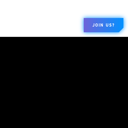
JOIN US?
MARCAS
EMPRESA
VÁLIDO
Dungeons &
Sobre
Termos De Uso
Dragons