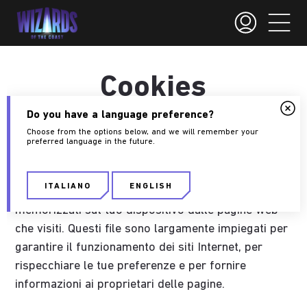
Cookies
Do you have a language preference?
Choose from the options below, and we will remember your
What Are Cookies?
preferred language in the future.
Last Updated: 12/11/2024
ITALIANO
ENGLISH
I cookie sono piccoli file di testo che vengono
memorizzati sul tuo dispositivo dalle pagine web
che visiti. Questi file sono largamente impiegati per
garantire il funzionamento dei siti Internet, per
rispecchiare le tue preferenze e per fornire
informazioni ai proprietari delle pagine.