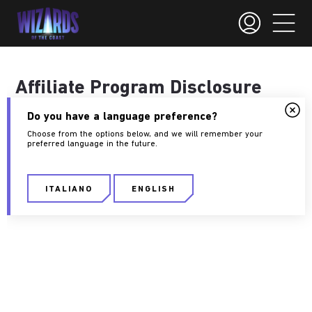
Affiliate Program Disclosure
Wizards of the Coast
is part of the following
Do you have a language preference?
affiliate programs and may earn a commission
Choose from the options below, and we will remember your
preferred language in the future.
from qualifying purchases.
Amazon
ITALIANO
ENGLISH
Best Buy